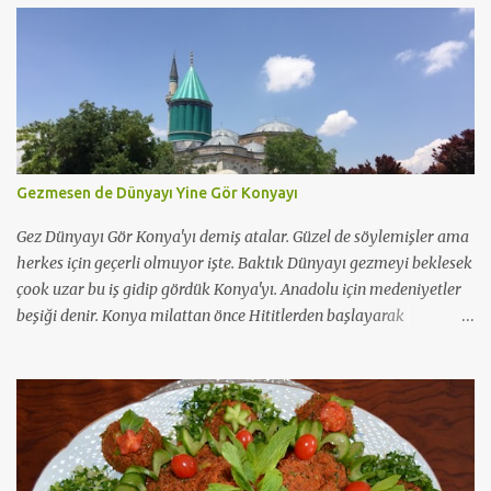
Gezmesen de Dünyayı Yine Gör Konyayı
Gez Dünyayı Gör Konya'yı demiş atalar. Güzel de söylemişler ama
herkes için geçerli olmuyor işte. Baktık Dünyayı gezmeyi beklesek
çook uzar bu iş gidip gördük Konya'yı. Anadolu için medeniyetler
beşiği denir. Konya milattan önce Hititlerden başlayarak
günümüze kadar 11 büyük medeniyete tanık olmuş güzel
şehirlerimizden. Asırlarca yerleşim merkeziymiş ama
müslümanlar için en popüler olduğu dönem Selçuklu dönemiyle
başlamış. Hal böyle oluncada Selçuklu ve Osmanlı mimarisinin en
güzide örneklerini saklamış koynunda büyük bir özenle bugüne
dek. Benim vaktim çok kısıtlıydı. Ama hayatın her anı bize bir