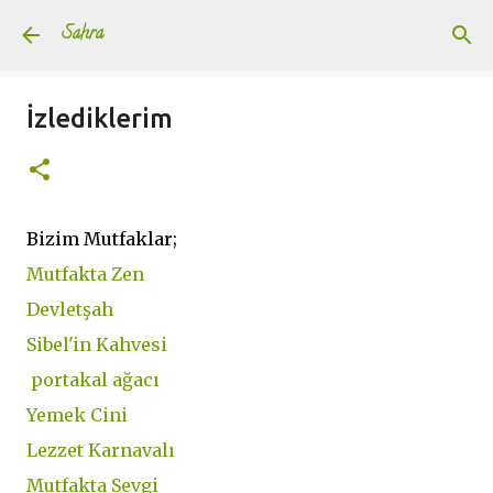
Ana içeriğe atla
Sahra
İzlediklerim
Bizim Mutfaklar;
Mutfakta Zen
Devletşah
Sibel'in Kahvesi
portakal ağacı
Yemek Cini
Lezzet Karnavalı
Mutfakta Sevgi