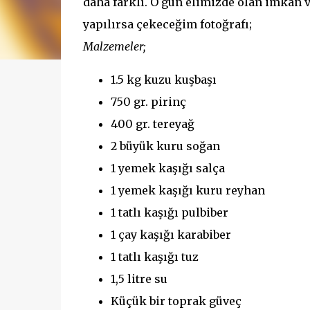
daha farklı. O gün elimizde olan imkan 
yapılırsa çekeceğim fotoğrafı;
Malzemeler;
1.5 kg kuzu kuşbaşı
750 gr. pirinç
400 gr. tereyağ
2 büyük kuru soğan
1 yemek kaşığı salça
1 yemek kaşığı kuru reyhan
1 tatlı kaşığı pulbiber
1 çay kaşığı karabiber
1 tatlı kaşığı tuz
1,5 litre su
Küçük bir toprak güveç