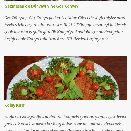
Gezmesen de Dünyayı Yine Gör Konyayı
Gez Dünyayı Gör Konya'yı demiş atalar. Güzel de söylemişler ama
herkes için geçerli olmuyor işte. Baktık Dünyayı gezmeyi beklesek
çook uzar bu iş gidip gördük Konya'yı. Anadolu için medeniyetler
beşiği denir. Konya milattan önce Hititlerden başlayarak
günümüze kadar 11 büyük medeniyete tanık olmuş güzel
şehirlerimizden. Asırlarca yerleşim merkeziymiş ama
müslümanlar için en popüler olduğu dönem Selçuklu dönemiyle
başlamış. Hal böyle oluncada Selçuklu ve Osmanlı mimarisinin en
güzide örneklerini saklamış koynunda büyük bir özenle bugüne
dek. Benim vaktim çok kısıtlıydı. Ama hayatın her anı bize bir
derstir. Buradan aldığım ders; Konya 36 saatte gezilecek ve
doyulacak bir şehir değil. Benim için ülkenin her yanı birdir
doğudan batıya. Ama bazı şehirler içerdikleri tarih dokusuyla bir
Kolay Kısır
adım öndedirler gönlümde. Ki Konya da bunlardan biri. Yani
Konyalılar rahatlıkla " Övünmek gibi olmasın ama Konyalıyım"
Doğu ve Güneydoğu Anadolu'da bulgurla yapılan yemek çeşitlerini
diyebilirler. Yine 36 saatte bir şehrin halkının tüm kar...
yazacak olsak sanırım bir blog dolar. Hepsini bulmak, denemek