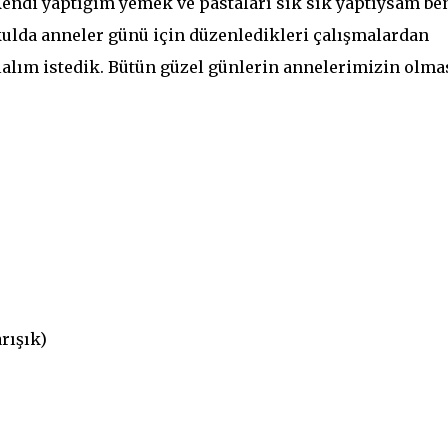
ndi yaptığım yemek ve pastaları sık sık yaptıysam b
ulda anneler günü için düzenledikleri çalışmalardan
lalım istedik. Bütün güzel günlerin annelerimizin olma
rışık)