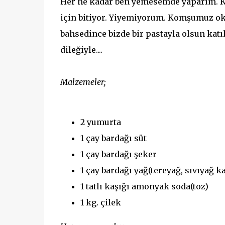
Her ne kadar ben yemesemde yaparım. Ke
için bitiyor. Yiyemiyorum. Komşumuz ok
bahsedince bizde bir pastayla olsun katı
dileğiyle....
Malzemeler;
2 yumurta
1 çay bardağı süt
1 çay bardağı şeker
1 çay bardağı yağ(tereyağ, sıvıyağ ka
1 tatlı kaşığı amonyak soda(toz)
1 kg. çilek