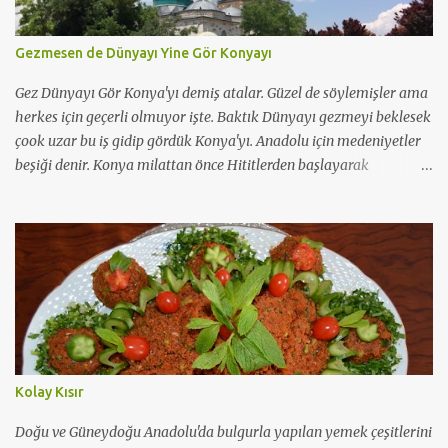
Gezmesen de Dünyayı Yine Gör Konyayı
Gez Dünyayı Gör Konya'yı demiş atalar. Güzel de söylemişler ama
herkes için geçerli olmuyor işte. Baktık Dünyayı gezmeyi beklesek
çook uzar bu iş gidip gördük Konya'yı. Anadolu için medeniyetler
beşiği denir. Konya milattan önce Hititlerden başlayarak
günümüze kadar 11 büyük medeniyete tanık olmuş güzel
şehirlerimizden. Asırlarca yerleşim merkeziymiş ama
müslümanlar için en popüler olduğu dönem Selçuklu dönemiyle
başlamış. Hal böyle oluncada Selçuklu ve Osmanlı mimarisinin en
güzide örneklerini saklamış koynunda büyük bir özenle bugüne
dek. Benim vaktim çok kısıtlıydı. Ama hayatın her anı bize bir
derstir. Buradan aldığım ders; Konya 36 saatte gezilecek ve
doyulacak bir şehir değil. Benim için ülkenin her yanı birdir
doğudan batıya. Ama bazı şehirler içerdikleri tarih dokusuyla bir
Kolay Kısır
adım öndedirler gönlümde. Ki Konya da bunlardan biri. Yani
Konyalılar rahatlıkla " Övünmek gibi olmasın ama Konyalıyım"
Doğu ve Güneydoğu Anadolu'da bulgurla yapılan yemek çeşitlerini