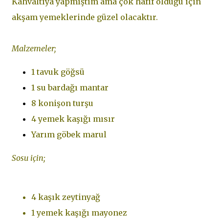
Kahvaltıya yapmıştım ama çok hafif olduğu için
akşam yemeklerinde güzel olacaktır.
Malzemeler;
1 tavuk göğsü
1 su bardağı mantar
8 konişon turşu
4 yemek kaşığı mısır
Yarım göbek marul
Sosu için;
4 kaşık zeytinyağ
1 yemek kaşığı mayonez