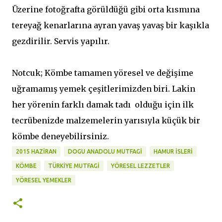
Üzerine fotoğrafta görüldüğü gibi orta kısmına
tereyağ kenarlarına ayran yavaş yavaş bir kaşıkla
gezdirilir. Servis yapılır.
Notcuk; Kömbe tamamen yöresel ve değişime
uğramamış yemek çeşitlerimizden biri. Lakin
her yörenin farklı damak tadı olduğu için ilk
tecrübenizde malzemelerin yarısıyla küçük bir
kömbe deneyebilirsiniz.
2015 HAZIRAN
DOGU ANADOLU MUTFAGI
HAMUR ISLERI
KÖMBE
TÜRKIYE MUTFAGI
YÖRESEL LEZZETLER
YÖRESEL YEMEKLER