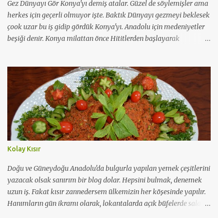
Gez Dünyayı Gör Konya'yı demiş atalar. Güzel de söylemişler ama
herkes için geçerli olmuyor işte. Baktık Dünyayı gezmeyi beklesek
çook uzar bu iş gidip gördük Konya'yı. Anadolu için medeniyetler
beşiği denir. Konya milattan önce Hititlerden başlayarak
günümüze kadar 11 büyük medeniyete tanık olmuş güzel
şehirlerimizden. Asırlarca yerleşim merkeziymiş ama
müslümanlar için en popüler olduğu dönem Selçuklu dönemiyle
başlamış. Hal böyle oluncada Selçuklu ve Osmanlı mimarisinin en
güzide örneklerini saklamış koynunda büyük bir özenle bugüne
dek. Benim vaktim çok kısıtlıydı. Ama hayatın her anı bize bir
derstir. Buradan aldığım ders; Konya 36 saatte gezilecek ve
doyulacak bir şehir değil. Benim için ülkenin her yanı birdir
doğudan batıya. Ama bazı şehirler içerdikleri tarih dokusuyla bir
Kolay Kısır
adım öndedirler gönlümde. Ki Konya da bunlardan biri. Yani
Konyalılar rahatlıkla " Övünmek gibi olmasın ama Konyalıyım"
Doğu ve Güneydoğu Anadolu'da bulgurla yapılan yemek çeşitlerini
diyebilirler. Yine 36 saatte bir şehrin halkının tüm kar...
yazacak olsak sanırım bir blog dolar. Hepsini bulmak, denemek
uzun iş. Fakat kısır zannedersem ülkemizin her köşesinde yapılır.
Hanımların gün ikramı olarak, lokantalarda açık büfelerde salata
olarak mutfağımızda demirbaşımız haline geldi. Hal böyle olunca