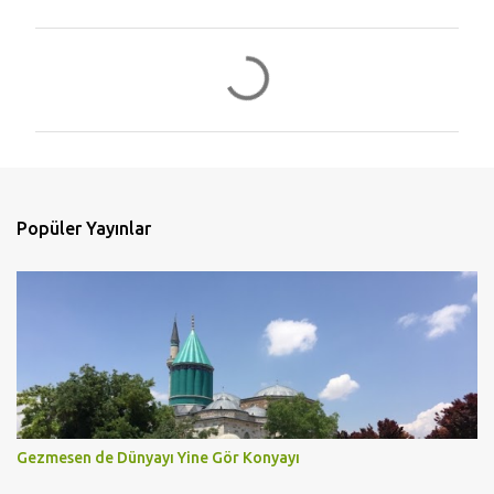
Y
o
r
u
m
l
Popüler Yayınlar
a
r
Gezmesen de Dünyayı Yine Gör Konyayı