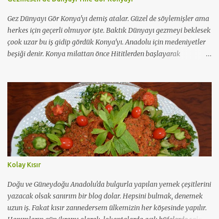
Gez Dünyayı Gör Konya'yı demiş atalar. Güzel de söylemişler ama
herkes için geçerli olmuyor işte. Baktık Dünyayı gezmeyi beklesek
çook uzar bu iş gidip gördük Konya'yı. Anadolu için medeniyetler
beşiği denir. Konya milattan önce Hititlerden başlayarak
günümüze kadar 11 büyük medeniyete tanık olmuş güzel
şehirlerimizden. Asırlarca yerleşim merkeziymiş ama
müslümanlar için en popüler olduğu dönem Selçuklu dönemiyle
başlamış. Hal böyle oluncada Selçuklu ve Osmanlı mimarisinin en
güzide örneklerini saklamış koynunda büyük bir özenle bugüne
dek. Benim vaktim çok kısıtlıydı. Ama hayatın her anı bize bir
derstir. Buradan aldığım ders; Konya 36 saatte gezilecek ve
doyulacak bir şehir değil. Benim için ülkenin her yanı birdir
doğudan batıya. Ama bazı şehirler içerdikleri tarih dokusuyla bir
Kolay Kısır
adım öndedirler gönlümde. Ki Konya da bunlardan biri. Yani
Konyalılar rahatlıkla " Övünmek gibi olmasın ama Konyalıyım"
Doğu ve Güneydoğu Anadolu'da bulgurla yapılan yemek çeşitlerini
diyebilirler. Yine 36 saatte bir şehrin halkının tüm kar...
yazacak olsak sanırım bir blog dolar. Hepsini bulmak, denemek
uzun iş. Fakat kısır zannedersem ülkemizin her köşesinde yapılır.