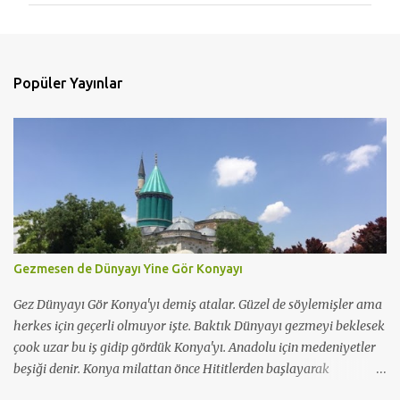
u
m
l
Popüler Yayınlar
a
r
Gezmesen de Dünyayı Yine Gör Konyayı
Gez Dünyayı Gör Konya'yı demiş atalar. Güzel de söylemişler ama
herkes için geçerli olmuyor işte. Baktık Dünyayı gezmeyi beklesek
çook uzar bu iş gidip gördük Konya'yı. Anadolu için medeniyetler
beşiği denir. Konya milattan önce Hititlerden başlayarak
günümüze kadar 11 büyük medeniyete tanık olmuş güzel