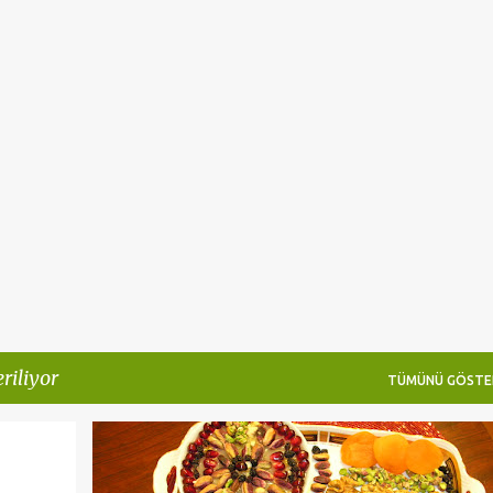
Ana içeriğe atla
riliyor
TÜMÜNÜ GÖSTE
TATLILAR
TURKIYE VE DUNYA MUTFAGI