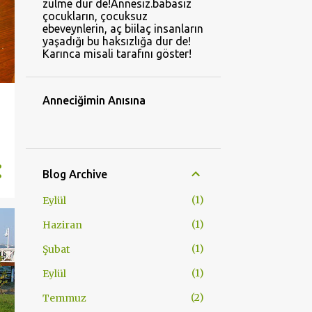
zulme dur de!Annesiz.babasız
çocukların, çocuksuz
ebeveynlerin, aç biilaç insanların
yaşadığı bu haksızlığa dur de!
Karınca misali tarafını göster!
Anneciğimin Anısına
Blog Archive
1
Eylül
1
Haziran
1
Şubat
1
Eylül
2
Temmuz