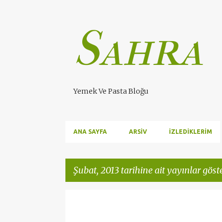
Sahra
Yemek Ve Pasta Bloğu
ANA SAYFA
ARSIV
İZLEDIKLERIM
Şubat, 2013 tarihine ait yayınlar göste
K
SAĞLIK
a