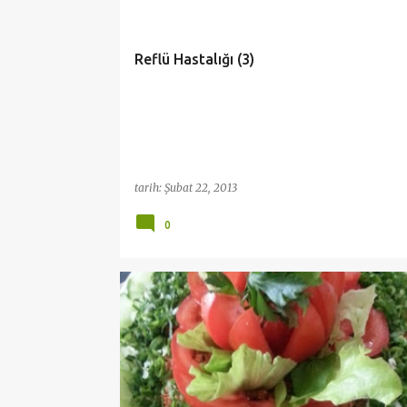
y
ı
Reflü Hastalığı (3)
t
l
a
r
tarih:
Şubat 22, 2013
0
ANNEMIN YEMEKLERI
APERATIF
SALATALAR
TURKIYE MUTFAGI