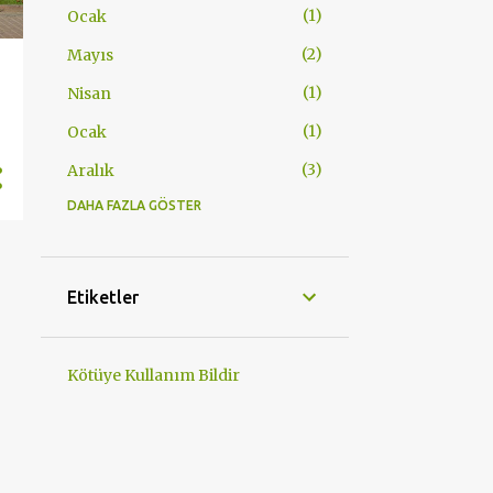
1
Ocak
2
Mayıs
1
Nisan
1
Ocak
3
Aralık
DAHA FAZLA GÖSTER
1
Kasım
1
Ekim
1
Eylül
Etiketler
2
Ağustos
1
Haziran
Kötüye Kullanım Bildir
2
Nisan
1
Şubat
3
Ocak