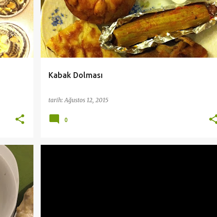
ÖĞÜNLER- AKŞAM YEMEĞI
+
Kabak Dolması
tarih:
Ağustos 12, 2015
0
+
APERATIF
KAHVALTILIKLAR
PIZZA
ZEYTINYAGLILAR