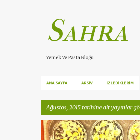
Sahra
Yemek Ve Pasta Bloğu
ANA SAYFA
ARSIV
İZLEDIKLERIM
Ağustos, 2015 tarihine ait yayınlar gö
K
ANA YEMEKLER
PILAVLAR
YÖRESEL LEZZETLER
a