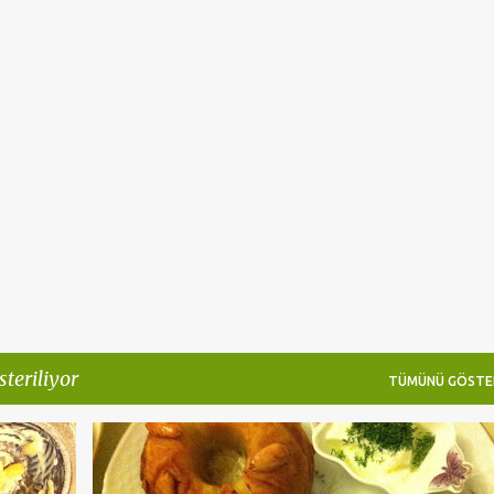
Ana içeriğe atla
steriliyor
TÜMÜNÜ GÖSTE
+
DOLMALAR
KABAK DOLMASI
ÖĞÜNLER - ÖĞLE YEMEĞI-