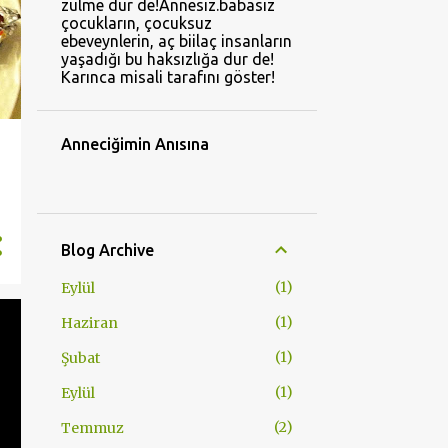
zulme dur de!Annesiz.babasız
çocukların, çocuksuz
ebeveynlerin, aç biilaç insanların
yaşadığı bu haksızlığa dur de!
Karınca misali tarafını göster!
Anneciğimin Anısına
Blog Archive
1
Eylül
1
Haziran
1
Şubat
1
Eylül
2
Temmuz