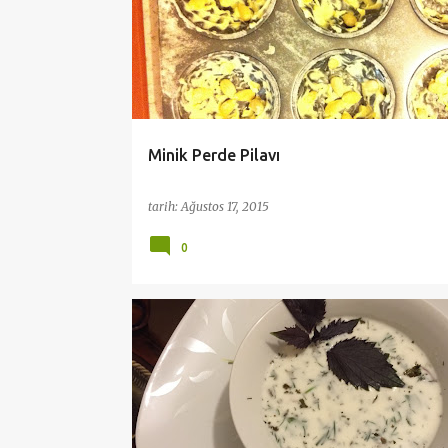
YÖRESEL YEMEKLER
y
ı
t
l
a
Minik Perde Pilavı
r
tarih:
Ağustos 17, 2015
0
AYRAN ÇORBASI
CORBALAR
ÇORBALAR
SOĞUK ÇORBA