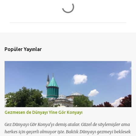
Y
o
r
u
m
l
Popüler Yayınlar
a
r
Gezmesen de Dünyayı Yine Gör Konyayı
Gez Dünyayı Gör Konya'yı demiş atalar. Güzel de söylemişler ama
herkes için geçerli olmuyor işte. Baktık Dünyayı gezmeyi beklesek