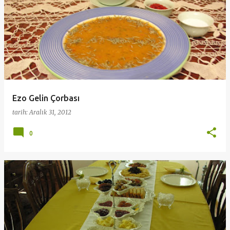
K
a
y
ı
t
l
a
Ezo Gelin Çorbası
r
tarih:
Aralık 31, 2012
0