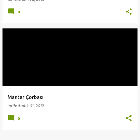
0
Mantar Çorbası
tarih:
Aralık 01, 2012
0