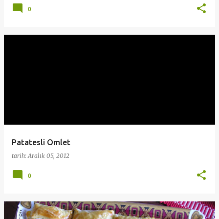
0
Patatesli Omlet
tarih:
Aralık 05, 2012
0